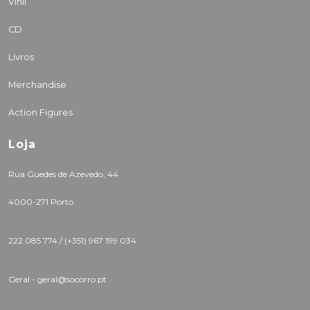
Vinil
CD
Livros
Merchandise
Action Figures
Loja
Rua Guedes de Azevedo, 44
4000-271 Porto
222 085 774 /
(+351) 967 199 034
Geral - geral@socorro.pt