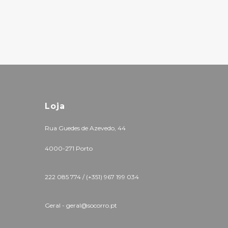
Loja
Rua Guedes de Azevedo, 44
4000-271 Porto
222 085 774 /
(+351) 967 199 034
Geral - geral@socorro.pt