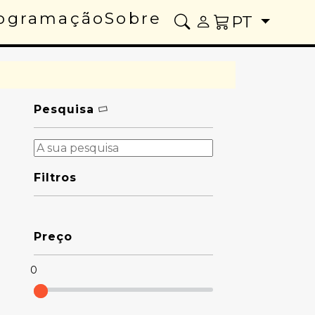
ogramação
Sobre
PT
Pesquisa
Filtros
Preço
0