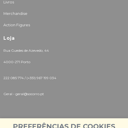
Livros
Merchandise
Action Figures
Loja
Rua Guedes de Azevedo, 44
4000-271 Porto
222 085 774 /
(+351) 967 199 034
Geral - geral@socorro.pt
PREFERÊNCIAS DE COOKIES
Instagram |
Twitter |
Facebook