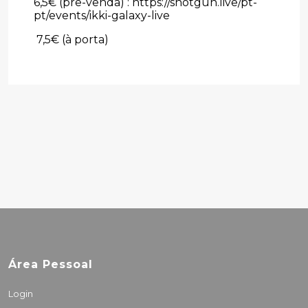
6,5€ (pre-venda) : https://shotgun.live/pt-
pt/events/ikki-galaxy-live
7,5€ (à porta)
Área Pessoal
Login