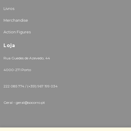
Livros
Merchandise
Action Figures
Loja
Rua Guedes de Azevedo, 44
4000-271 Porto
222 085 774 /
(+351) 967 199 034
Geral - geral@socorro.pt