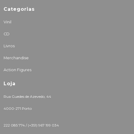
Categorias
Vinil
CD
Livros
Merchandise
Action Figures
Loja
Rua Guedes de Azevedo, 44
4000-271 Porto
222 085 774 /
(+351) 967 199 034