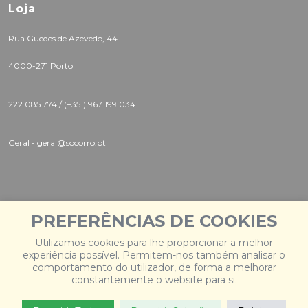
Loja
Rua Guedes de Azevedo, 44
4000-271 Porto
222 085 774 /
(+351) 967 199 034
Geral - geral@socorro.pt
PREFERÊNCIAS DE COOKIES
Instagram |
Twitter |
Facebook
Utilizamos cookies para lhe proporcionar a melhor
experiência possível. Permitem-nos também analisar o
comportamento do utilizador, de forma a melhorar
constantemente o website para si.