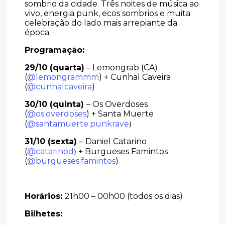
sombrio da cidade. Três noites de música ao
vivo, energia punk, ecos sombrios e muita
celebração do lado mais arrepiante da
época.
Programação:
29/10 (quarta)
– Lemongrab (CA)
(
@lemongrammm
) + Cunhal Caveira
(
@cunhalcaveira
)
30/10 (quinta)
– Os Overdoses
(
@os.overdoses
) + Santa Muerte
(
@santamuerte.punkrave
)
31/10 (sexta)
– Daniel Catarino
(
@catarinod
+ Burgueses Famintos
)
(
@burgueses.famintos
)
Horários:
21h00 – 00h00 (todos os dias)
Bilhetes: